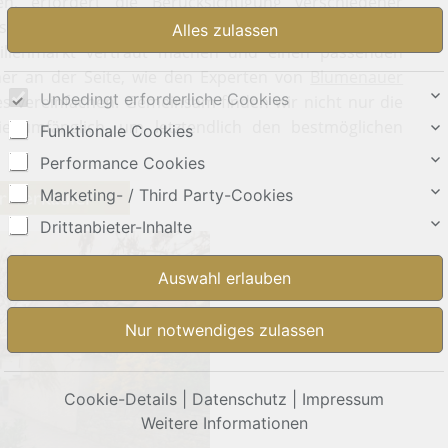
n, erfordert die Berücksichtigung verschiedener
lsweise den Wert Ihrer Immobilie in Eschborn genau
bilienmarkt vertraut machen und einen passenden
tner an der Seite, wie den Experten von
Blumenauer
Unbedingt erforderliche Cookies
hes vereinfachen. Gemeinsam finden wir nicht nur die
Sie umfänglich, um letztendlich den bestmöglichen
Funktionale Cookies
Performance Cookies
Marketing- / Third Party-Cookies
Drittanbieter-Inhalte
Cookie-Details
|
Datenschutz
|
Impressum
Weitere Informationen