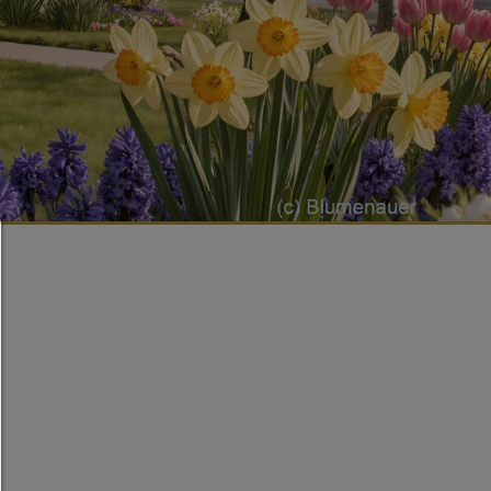
Consent Manager
HILFE
Um fortfahren zu können,müssen Sie eine Cook
Auswahl treffen. Nachfolgend erhalten Sie ein
Erläuterung der verschiedenen Optionen und ih
Bedeutung.
Alles zulassen: